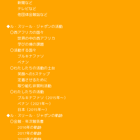
新聞など
テレビなど
他団体会報誌など
◆ル・スリール・ジャポンの活動
〇西アフリカの国々
世界の中の西アフリカ
学びの場の課題
〇活動する国々
ブルキナファソ
ベナン
〇わたしたちの活動の土台
笑顔への3ステップ
定着させるために
取り組む非営利活動
〇わたしたちの活動
ブルキナファソ（2015年～）
ベナン（2021年～）
日本（2015年～）
◆ル・スリール・ジャポンの軌跡
〇会報・年次報告書
2016年の軌跡
2017年の軌跡
2018年の軌跡