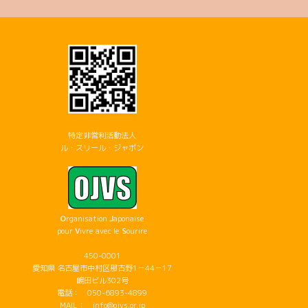
特定非営利活動法人
ル・スリール・ジャポン
O
rganisation
J
aponaise
pour
V
ivre avec le
S
ourire
450-0001
愛知県 名古屋市中村区那古野1－44－17
嶋田ビル302号
電話： 050-6893-4899
MAIL： info@ojvs.or.jp