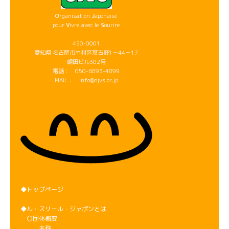
O
rganisation
J
aponaise
pour
V
ivre avec le
S
ourire
450-0001
愛知県 名古屋市中村区那古野1－44－17
嶋田ビル302号
電話： 050-6893-4899
MAIL： info@ojvs.or.jp
◆トップページ
◆ル・スリール・ジャポンとは
〇団体概要
名称