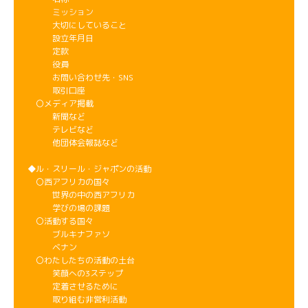
ミッション
大切にしていること
設立年月日
定款
役員
お問い合わせ先・SNS
取引口座
〇メディア掲載
新聞など
テレビなど
他団体会報誌など
◆ル・スリール・ジャポンの活動
〇西アフリカの国々
世界の中の西アフリカ
学びの場の課題
〇活動する国々
ブルキナファソ
ベナン
〇わたしたちの活動の土台
笑顔への3ステップ
定着させるために
取り組む非営利活動