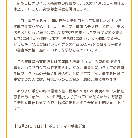
新型コロナウイルス感染症の影響から、2020年1月26日を最後に
休止していました街頭募金活動を再開します。
コロナ禍である2021年に新たな活動国として選択したベナン共
和国で調査を開始しました。そして、同国のモノ県コメ市ウエデメ
ペダ区という地域で公立小学校7校を対象とした家庭学習の支援活
動を2024年から開始します。当初は2023年4月から開始する予定
でしたが、NGO登録というベナンの行政にOJVSを登録する手続き
の審査が大幅に遅れこのような事態となっています。
この家庭学習支援活動は国際協力機構（JICA）の草の根技術協力
事業というプログラムで実施されますが、事業に関わる全ての経費
を同プログラムの予算に組み込むことはできません。事業を円滑に
運営するためには、皆様からのご支援が一層に必要になります。
よりよい学びの場の環境改善、構築への想いの実現へのご支援を
募るため、また、OJVSの活動をより知っていただくために街頭募
金活動を開催しますので、皆様の活動へのご参加をお願い申し上げ
ます。
【12月24日（日）】
ボランティア募集詳細