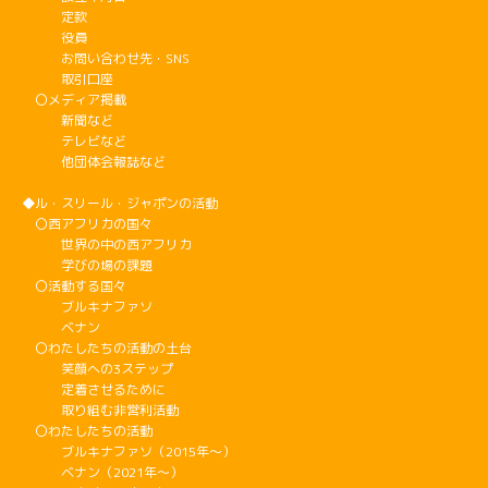
定款
役員
お問い合わせ先・SNS
取引口座
〇メディア掲載
新聞など
テレビなど
他団体会報誌など
◆ル・スリール・ジャポンの活動
〇西アフリカの国々
世界の中の西アフリカ
学びの場の課題
〇活動する国々
ブルキナファソ
ベナン
〇わたしたちの活動の土台
笑顔への3ステップ
定着させるために
取り組む非営利活動
〇わたしたちの活動
ブルキナファソ（2015年～）
ベナン（2021年～）