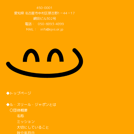
450-0001
愛知県 名古屋市中村区那古野1－44－17
嶋田ビル302号
電話： 050-6893-4899
MAIL： info@ojvs.or.jp
◆トップページ
◆ル・スリール・ジャポンとは
〇団体概要
名称
ミッション
大切にしていること
設立年月日