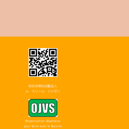
特定非営利活動法人
ル・スリール・ジャポン
O
rganisation
J
aponaise
pour
V
ivre avec le
S
ourire