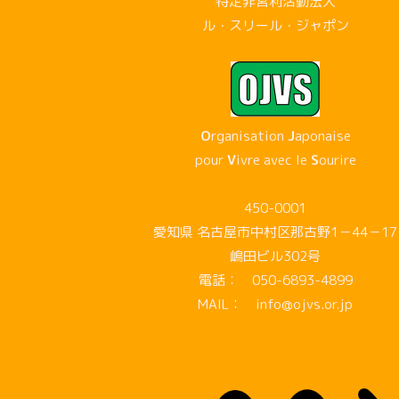
特定非営利活動法人
ル・スリール・ジャポン
O
rganisation
J
aponaise
pour
V
ivre avec le
S
ourire
450-0001
愛知県 名古屋市中村区那古野1－44－17
嶋田ビル302号
電話： 050-6893-4899
MAIL： info@ojvs.or.jp