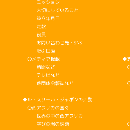
ミッション
2
大切にしていること
2
設立年月日
2
定款
2
役員
2
お問い合わせ先・SNS
2
取引口座
〇メディア掲載
◆
新聞など
〇
テレビなど
取
他団体会報誌など
〇
継
◆ル・スリール・ジャポンの活動
今
〇西アフリカの国々
家
世界の中の西アフリカ
会
学びの場の課題
〇