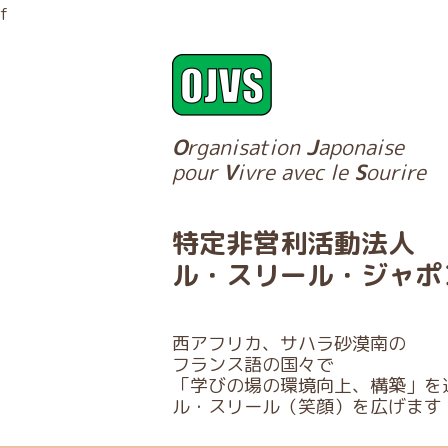
f
O
rganisation
J
aponaise
pour
V
ivre avec le
S
ourire
特定非営利活動法人
ル・スリール・ジャポ
西アフリカ、サハラ砂漠南の
フランス語の国々で
「学びの場の環境向上、構築」を
ル・スリール（笑顔）を広げます