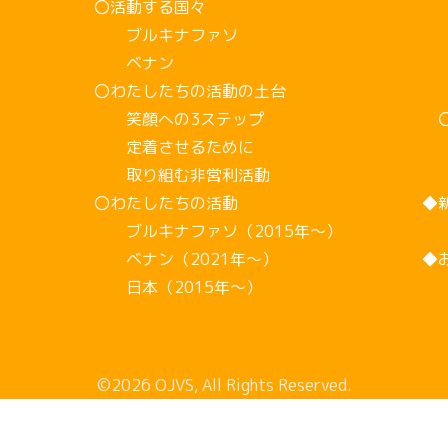
〇活動する国々
ス
ブルキナファソ
イ
ベナン
ボ
〇わたしたちの活動の土台
イ
笑顔への3ステップ
〇
定着させるために
こ
取り組む非営利活動
〇わたしたちの活動
◆
ブルキナファソ（2015年～）
ベナン（2021年～）
◆
日本（2015年～）
©2026 OJVS, All Rights Reserved.