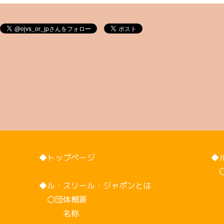
◆トップページ
◆
〇
◆ル・スリール・ジャポンとは
2
〇団体概要
2
名称
2