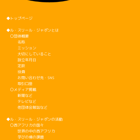
◆トップページ
◆ル・スリール・ジャポンとは
〇団体概要
名称
ミッション
大切にしていること
設立年月日
定款
役員
お問い合わせ先・SNS
取引口座
〇メディア掲載
新聞など
テレビなど
他団体会報誌など
◆ル・スリール・ジャポンの活動
〇西アフリカの国々
世界の中の西アフリカ
学びの場の課題