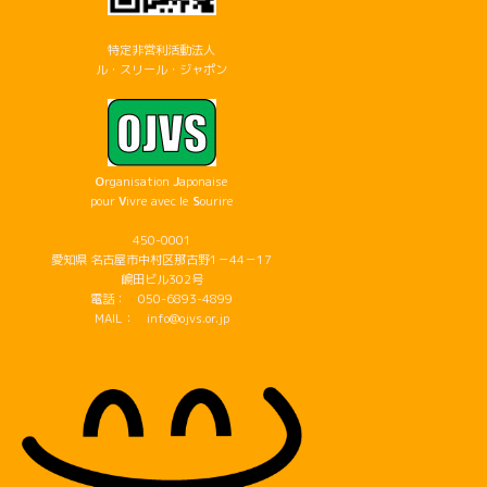
特定非営利活動法人
ル・スリール・ジャポン
O
rganisation
J
aponaise
pour
V
ivre avec le
S
ourire
450-0001
愛知県 名古屋市中村区那古野1－44－17
嶋田ビル302号
電話： 050-6893-4899
MAIL： info@ojvs.or.jp