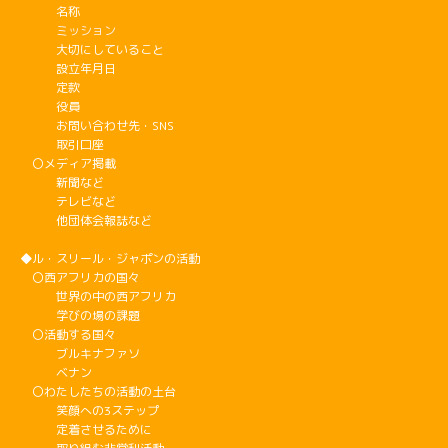
名称
ミッション
大切にしていること
設立年月日
定款
役員
お問い合わせ先・SNS
取引口座
〇メディア掲載
新聞など
テレビなど
他団体会報誌など
◆ル・スリール・ジャポンの活動
〇西アフリカの国々
世界の中の西アフリカ
学びの場の課題
〇活動する国々
ブルキナファソ
ベナン
〇わたしたちの活動の土台
笑顔への3ステップ
定着させるために