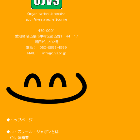
O
rganisation
J
aponaise
pour
V
ivre avec le
S
ourire
450-0001
愛知県 名古屋市中村区那古野1－44－17
嶋田ビル302号
電話： 050-6893-4899
MAIL： info@ojvs.or.jp
◆トップページ
◆ル・スリール・ジャポンとは
〇団体概要