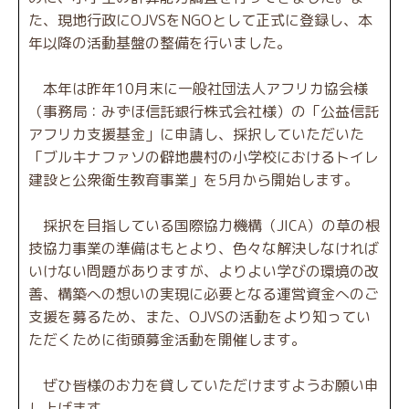
た、現地行政にOJVSをNGOとして正式に登録し、本
年以降の活動基盤の整備を行いました。
本年は昨年10月末に一般社団法人アフリカ協会様
（事務局：みずほ信託銀行株式会社様）の「公益信託
アフリカ支援基金」に申請し、採択していただいた
「ブルキナファソの僻地農村の小学校におけるトイレ
建設と公衆衛生教育事業」を5月から開始します。
採択を目指している国際協力機構（JICA）の草の根
技協力事業の準備はもとより、色々な解決しなければ
いけない問題がありますが、よりよい学びの環境の改
善、構築への想いの実現に必要となる運営資金へのご
支援を募るため、また、OJVSの活動をより知ってい
ただくために街頭募金活動を開催します。
ぜひ皆様のお力を貸していただけますようお願い申
し上げます。