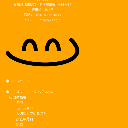
愛知県 名古屋市中村区那古野1－44－17
嶋田ビル302号
電話： 050-6893-4899
MAIL： info@ojvs.or.jp
◆トップページ
◆ル・スリール・ジャポンとは
〇団体概要
名称
ミッション
大切にしていること
設立年月日
定款