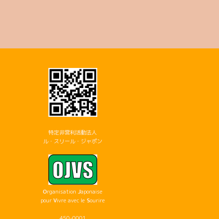
特定非営利活動法人
ル・スリール・ジャポン
O
rganisation
J
aponaise
pour
V
ivre avec le
S
ourire
450-0001