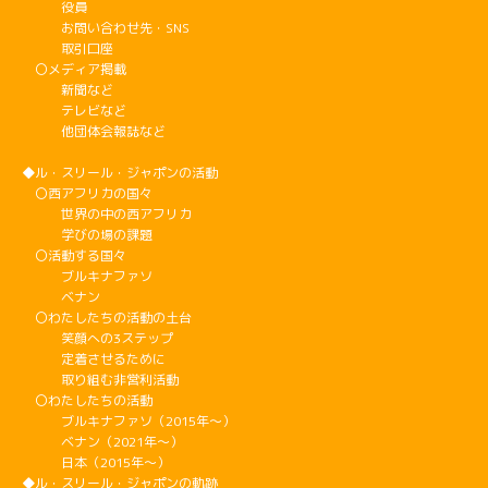
役員
お問い合わせ先・SNS
取引口座
〇メディア掲載
新聞など
テレビなど
他団体会報誌など
◆ル・スリール・ジャポンの活動
〇西アフリカの国々
世界の中の西アフリカ
学びの場の課題
〇活動する国々
ブルキナファソ
ベナン
〇わたしたちの活動の土台
笑顔への3ステップ
定着させるために
取り組む非営利活動
〇わたしたちの活動
ブルキナファソ（2015年～）
ベナン（2021年～）
日本（2015年～）
◆ル・スリール・ジャポンの軌跡