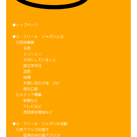
◆トップページ
◆ル・スリール・ジャポンとは
〇団体概要
名称
ミッション
大切にしていること
設立年月日
定款
役員
お問い合わせ先・SNS
取引口座
〇メディア掲載
新聞など
テレビなど
他団体会報誌など
◆ル・スリール・ジャポンの活動
〇西アフリカの国々
世界の中の西アフリカ