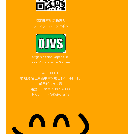
特定非営利活動法人
ル・スリール・ジャポン
O
rganisation
J
aponaise
pour
V
ivre avec le
S
ourire
450-0001
愛知県 名古屋市中村区那古野1－44－17
嶋田ビル302号
電話： 050-6893-4899
MAIL： info@ojvs.or.jp