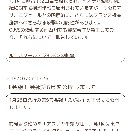
1月には非常事態宣言も延長され、イスラム過激派組
織に対する掃討作戦も展開されていますが、今後もマ
リ、ニジェールとの国境沿い、さらにはフランス権益
施設へのさらなる攻撃の可能性があります。
OJVSの活動する南西州でも襲撃事件が発生してお
り、それらについても報告しています。
ル・スリール・ジャポンの軌跡
2019
03
07 17:35
/
/
【会報】会報第6号を公開しました！
1月26日発行の第6号会報「えがお」を下記にて公開
しました。
前号より始めた「アフリカ千紫万紅」、第1回は東ア
フリカのマラウイを紹介しました。第2回はブルキナ