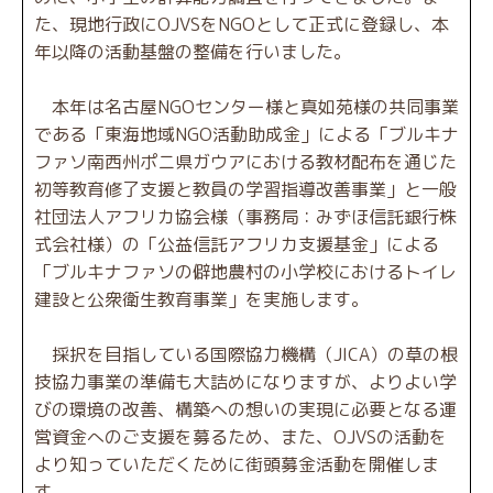
た、現地行政にOJVSをNGOとして正式に登録し、本
年以降の活動基盤の整備を行いました。
本年は名古屋NGOセンター様と真如苑様の共同事業
である「東海地域NGO活動助成金」による「ブルキナ
ファソ南西州ポニ県ガウアにおける教材配布を通じた
初等教育修了支援と教員の学習指導改善事業」と一般
社団法人アフリカ協会様（事務局：みずほ信託銀行株
式会社様）の「公益信託アフリカ支援基金」による
「ブルキナファソの僻地農村の小学校におけるトイレ
建設と公衆衛生教育事業」を実施します。
採択を目指している国際協力機構（JICA）の草の根
技協力事業の準備も大詰めになりますが、よりよい学
びの環境の改善、構築への想いの実現に必要となる運
営資金へのご支援を募るため、また、OJVSの活動を
より知っていただくために街頭募金活動を開催しま
す。