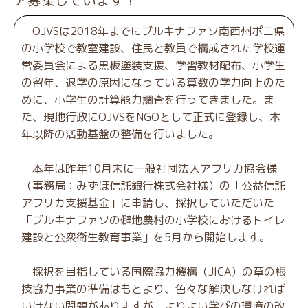
ア募集しています！
OJVSは2018年までにブルキナファソ南西州ポニ県
の小学校で教室建設、住民と教員で構成された学校運
営委員会による黒板塗装支援、学習教材配布、小学生
の留年、退学の原因になっている算数の学力向上のた
めに、小学生の計算能力調査を行ってきました。ま
た、現地行政にOJVSをNGOとして正式に登録し、本
年以降の活動基盤の整備を行いました。
本年は昨年10月末に一般社団法人アフリカ協会様
（事務局：みずほ信託銀行株式会社様）の「公益信託
アフリカ支援基金」に申請し、採択していただいた
「ブルキナファソの僻地農村の小学校におけるトイレ
建設と公衆衛生教育事業」を5月から開始します。
採択を目指している国際協力機構（JICA）の草の根
技協力事業の準備はもとより、色々な解決しなければ
いけない問題がありますが、よりよい学びの環境の改