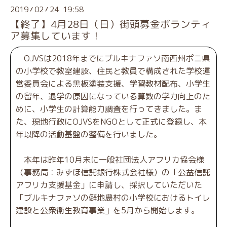
2019
02
24 19:58
/
/
【終了】4月28日（日）街頭募金ボランティ
ア募集しています！
OJVSは2018年までにブルキナファソ南西州ポニ県
の小学校で教室建設、住民と教員で構成された学校運
営委員会による黒板塗装支援、学習教材配布、小学生
の留年、退学の原因になっている算数の学力向上のた
めに、小学生の計算能力調査を行ってきました。ま
た、現地行政にOJVSをNGOとして正式に登録し、本
年以降の活動基盤の整備を行いました。
本年は昨年10月末に一般社団法人アフリカ協会様
（事務局：みずほ信託銀行株式会社様）の「公益信託
アフリカ支援基金」に申請し、採択していただいた
「ブルキナファソの僻地農村の小学校におけるトイレ
建設と公衆衛生教育事業」を5月から開始します。