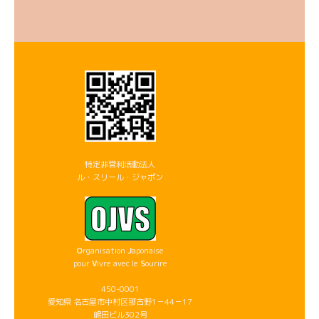
特定非営利活動法人
ル・スリール・ジャポン
O
rganisation
J
aponaise
pour
V
ivre avec le
S
ourire
450-0001
愛知県 名古屋市中村区那古野1－44－17
嶋田ビル302号