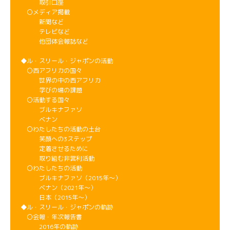
取引口座
〇メディア掲載
新聞など
テレビなど
他団体会報誌など
◆ル・スリール・ジャポンの活動
〇西アフリカの国々
世界の中の西アフリカ
学びの場の課題
〇活動する国々
ブルキナファソ
ベナン
〇わたしたちの活動の土台
笑顔への3ステップ
定着させるために
取り組む非営利活動
〇わたしたちの活動
ブルキナファソ（2015年～）
ベナン（2021年～）
日本（2015年～）
◆ル・スリール・ジャポンの軌跡
〇会報・年次報告書
2016年の軌跡