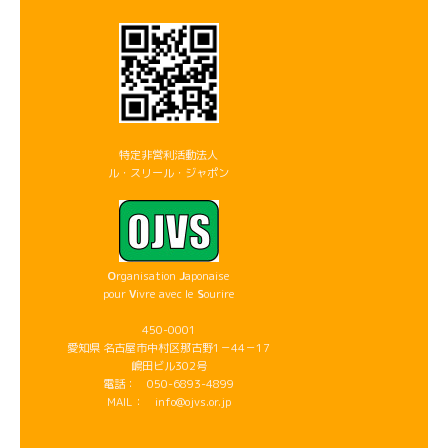
特定非営利活動法人
ル・スリール・ジャポン
O
rganisation
J
aponaise
pour
V
ivre avec le
S
ourire
450-0001
愛知県 名古屋市中村区那古野1－44－17
嶋田ビル302号
電話： 050-6893-4899
MAIL： info@ojvs.or.jp