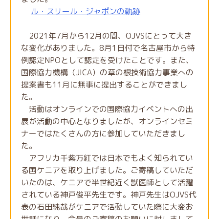
ル・スリール・ジャポンの軌跡
2021年7月から12月の間、OJVSにとって大き
な変化がありました。8月1日付で名古屋市から特
例認定NPOとして認定を受けたことです。また、
国際協力機構（JICA）の草の根技術協力事業への
提案書も11月に無事に提出することができまし
た。
活動はオンラインでの国際協力イベントへの出
展が活動の中心となりましたが、オンラインセミ
ナーではたくさんの方に参加していただきまし
た。
アフリカ千紫万紅では日本でもよく知られてい
る国ケニアを取り上げました。ご寄稿していただ
いたのは、ケニアで半世紀近く獣医師として活躍
されている神戸俊平先生です。神戸先生はOJVS代
表の石田純哉がケニアで活動していた際に大変お
世話になり、今号のご寄稿のお願いに対しまして